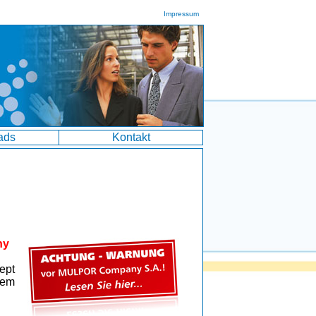
Impressum
ads
Kontakt
ny
ept
rem