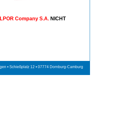
LPOR Company S.A.
NICHT
gen • Schießplatz 12 • 07774 Dornburg-Camburg